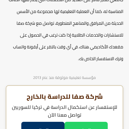
مميزات التقديم عبر خبراء ومستشاري صفا
المناسبة له، كما أن العملية التعليمية لها مجموعة من الأسس
الأسئلة الشائعة حول استكمال الدراسة في تركيا للسوريين
الحديثة من المرافق والمناهج المتطورة، تواصل مع شركة صفا
دراسة تصميم الأزياء في تركيا
للاستشارات والخدمات الطلابية إذا كنت ترغب في الحصول على
مقعدك الأكاديمي هناك، في أي وقت بالنقر على أيقونة واتساب
شروط دراسة التمريض في تركيا
وترك الاستفسار الخاص بك.
شروط دراسة الطيران في تركيا
مؤسسة تعليمية موثوقة منذ عام 2013
شركة صفا للدراسة بالخارج
للإستفسار عن
استكمال الدراسة في تركيا للسوريين
تواصل معنا الآن