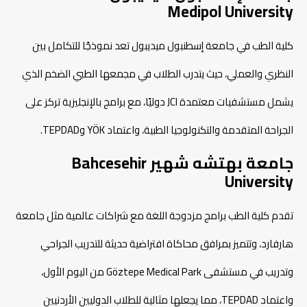
Medipol University
كلية الطب في جامعة إسطنبول ميديبول تعد نموذجًا للتكامل بين
النظري والعملي، حيث يتدرب الطلاب في مجمعها الطبي الضخم الذي
يشمل مستشفيات معتمدة JCI دوليًا، مع برامج بالإنجليزية تركز على
الجراحة المتقدمة والتكنولوجيا الطبية، واعتماد YÖK وTEPDAD.
جامعة بهتشه شهير Bahcesehir
University
تقدم كلية الطب برامج مزدوجة اللغة مع شراكات عالمية مثل جامعة
هارفارد، وتتميز بمرافق محاكاة افتراضية حديثة للتدريب الجراحي
وتدريب في مستشفى Göztepe Medical Park من اليوم الأول،
واعتماد TEPDAD، مما يجعلها مثالية للطلاب الدوليين الأردنيين