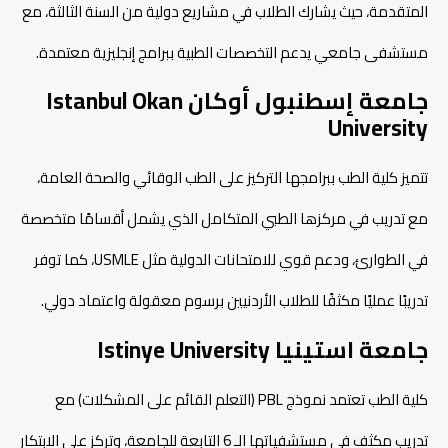
المتقدمة، حيث يشارك الطلاب في مشاريع دولية من السنة الثالثة، مع
مستشفى جامعي يدعم التخصصات الطبية ببرامج إنجليزية معتمدة.​
جامعة إسطنبول أوكان Istanbul Okan
University
تتميز كلية الطب ببرامجها التركيز على الطب الوقائي والصحة العامة،
مع تدريب في مركزها الطبي المتكامل الذي يشمل أقسامًا متخصصة
في الطوارئ، ودعم قوي للامتحانات الدولية مثل USMLE، كما ​توفر
تدريبًا عمليًا مكثفًا للطلاب الأردنيين برسوم معقولة واعتماد دولي.
جامعة استينيا Istinye University
كلية الطب تعتمد نموذج PBL (التعلم القائم على المشكلات) مع
تدريب مكثف في مستشفياتها الـ 6 التابعة للجامعة، وتركز على الابتكار