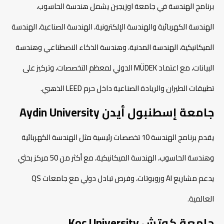
برنامج الهندسة في جامعة اوزيجين يشمل هندسة الحاسوب،
الهندسة الكهربائية والهندسة الإلكترونية، الهندسة الصناعية، الهندسة
الميكانيكية، الهندسة المدنية، وهندسة الذكاء الاصطناعي وهندسة
البيانات، مع اعتماد MÜDEK الدولي لمعظم التخصصات، وتركيز على
تطبيقات الطيران والريادة الصناعية داخل حرم LEED الذهبي.​
جامعة إسطنبول أيدن Aydin University
يقدم برنامج الهندسة 10 تخصصات رئيسية مثل الهندسة الكهربائية
وهندسة الحاسوب، الهندسة الميكانيكية، مع أكثر من 50 مركز بحثي
يدعم مشاريع AI وروبوتات، وفرص تبادل دولي مع جامعات QS
العالمية.​
جامعة كوتش Koc University