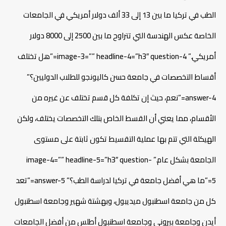
الطب في تركيا ما بين 13 إلى 33 ألف دولار أمريكي في الجامعات
الخاصة عكس الهندسة التي تتراوح ما بين 2500 إلى 8000 دولار
أمريكي.” image-3=”” headline-4=”h3″ question-4=”هل تختلف
أقساط التخصصات في جامعة حسن كاليونجو للطلاب الدوليين؟”
answer-4=”نعم، حيث إن تكلفة كل قسم تختلف عن غيره من
الأقسام، مما يعني أن القسط الخاص بتلك التخصصات يختلف، ولكن
الهيكلة التي تتم بها عملية التقسيط تكون ثابتة على مستوى
الجامعة بشكل عام.” image-4=”” headline-5=”h3″ question-
5=”ما هي أفضل جامعة في تركيا لدراسة الطب؟” answer-5=”تعد
كل من جامعة اسطنبول ميديبول، وبهشتة شهير وجامعة اسطنبول
أيدن وجامعة بيروني وجامعة اسطنبول أطلس من أفضل الجامعات