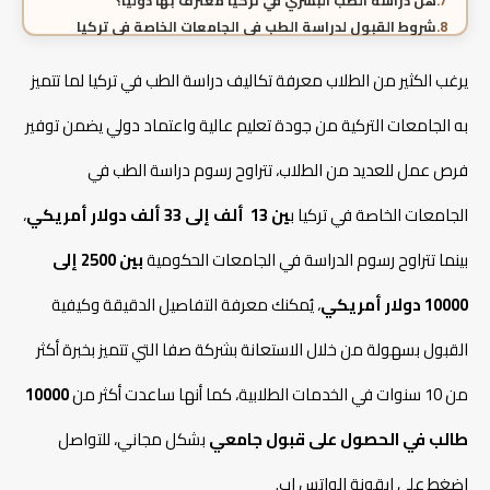
هل دراسة الطب البشري في تركيا معترف بها دوليا؟
شروط القبول لدراسة الطب في الجامعات الخاصة في تركيا
الأوراق المطلوبة لدراسة الطب في تركيا
يرغب الكثير من الطلاب معرفة تكاليف دراسة الطب في تركيا لما تتميز
كيف ادرس الطب في تركيا؟
تكاليف دراسة التخصصات الطبية في تركيا
به الجامعات التركية من جودة تعليم عالية واعتماد دولي يضمن توفير
مميزات التسجيل عبر مكتب صفا
الأسئلة الشائعة حول تكاليف دراسة الطب في تركيا
فرص عمل للعديد من الطلاب، تتراوح رسوم دراسة الطب في
الجامعات الخاصة في تركيا ب
ين 13 ألف إلى 33 ألف دولار أمريكي
،
دراسة تصميم الأزياء في تركيا
بينما تتراوح رسوم الدراسة في الجامعات الحكومية
بين 2500 إلى
شروط دراسة التمريض في تركيا
10000 دولار أمريكي
، يُمكنك معرفة التفاصيل الدقيقة وكيفية
القبول بسهولة من خلال الاستعانة بشركة صفا التي تتميز بخبرة أكثر
شروط دراسة الطيران في تركيا
من 10 سنوات في الخدمات الطلابية، كما أنها ساعدت أكثر من
10000
طالب في الحصول على قبول جامعي
بشكل مجاني، للتواصل
اضغط على ايقونة الواتس اب.