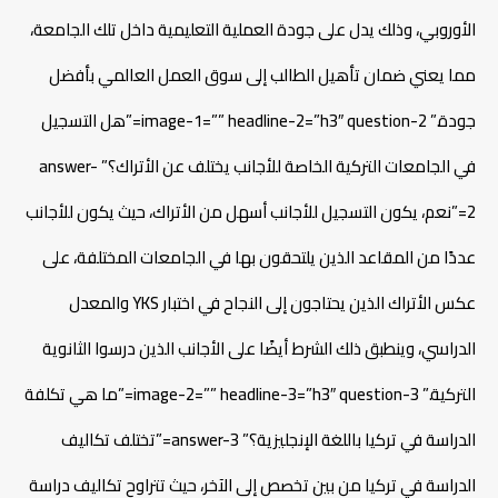
الأوروبي، وذلك يدل على جودة العملية التعليمية داخل تلك الجامعة،
مما يعني ضمان تأهيل الطالب إلى سوق العمل العالمي بأفضل
جودة.” image-1=”” headline-2=”h3″ question-2=”هل التسجيل
في الجامعات التركية الخاصة للأجانب يختلف عن الأتراك؟” answer-
2=”نعم، يكون التسجيل للأجانب أسهل من الأتراك، حيث يكون للأجانب
عددًا من المقاعد الذين يلتحقون بها في الجامعات المختلفة، على
عكس الأتراك الذين يحتاجون إلى النجاح في اختبار YKS والمعدل
الدراسي، وينطبق ذلك الشرط أيضًا على الأجانب الذين درسوا الثانوية
التركية.” image-2=”” headline-3=”h3″ question-3=”ما هي تكلفة
الدراسة في تركيا باللغة الإنجليزية؟” answer-3=”تختلف تكاليف
الدراسة في تركيا من بين تخصص إلى الآخر، حيث تتراوح تكاليف دراسة