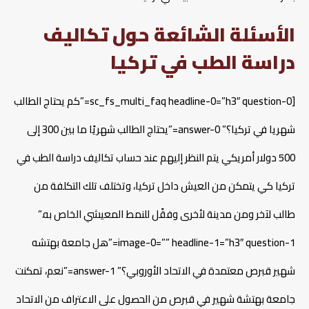
الأسئلة الشائعة حول تكاليف
دراسة الطب في تركيا
[sc_fs_multi_faq headline-0=”h3″ question-0=”كم يحتاج الطالب
شهريا في تركيا؟” answer-0=”يحتاج الطالب شهريًا ما بين 300 إلى
500 دولار أمريكي يتم النظر إليهم عند حساب تكاليف دراسة الطب في
تركيا كي يتمكن من العيش داخل تركيا، وتختلف تلك التكلفة من
طالب لآخر ومن مدينة لأخرى وفقًل للنمط المعيشي الخاص به.”
image-0=”” headline-1=”h3″ question-1=”هل جامعة بهتشه
شهير قبرص معتمدة في الاتحاد الأوروبي؟” answer-1=”نعم، تمكنت
جامعة بهتشة شهير في قبرص من الحصول على الاعتراف من الاتحاد