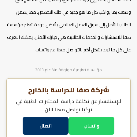
الأوراق المطلوبة لدراسة المختبرات الطبية في تركيا
هل توجد منح أو خصومات لتقليل تكلفة دراسة المختبرات
وضعت بما يواكب كل ما هو جديد في ذلك التخصص، مما يضمن
الطبية في تركيا؟
للطالب التأهل إلى سوق العمل العالمي بأفضل جودة، تعتبر مؤسسة
استراتيجيات لتقليل تكلفة دراسة المختبرات الطبية في تركيا
مقارنة تكلفة دراسة المختبرات الطبية في تركيا والدول الأخرى
صفا للاستشارات والخدمات الطلابية هي خيارك الأمثل، يمكنك التعرف
فرص العمل أثناء الدراسة لتغطية تكلفة المختبرات الطبية في
تركيا
على كل ما تريد بشكل أكبر بالتواصل معنا عبر واتساب.
هل تكلفة دراسة المختبرات الطبية في تركيا مجدية مقابل
جودة التعليم؟
فرص العمل بعد التخرج من المختبرات الطبية في تركيا
مؤسسة تعليمية موثوقة منذ عام 2013
مميزات التقديم عبر خبراء ومستشاري صفا
الأسئلة الشائعة حول تكلفة دراسة المختبرات الطبية في تركيا
شركة صفا للدراسة بالخارج
دراسة تصميم الأزياء في تركيا
للإستفسار عن
تكلفة دراسة المختبرات الطبية في
تركيا
تواصل معنا الآن
شروط دراسة التمريض في تركيا
واتساب
اتصال
شروط دراسة الطيران في تركيا