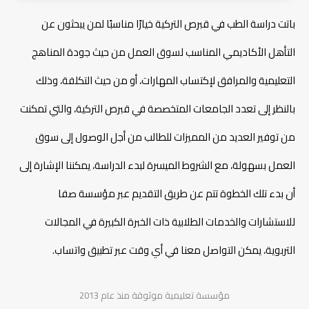
التركية
فرص العمل بعد التخرج من برامج الطب في قبرص التركية
باتت دراسة الطب في قبرص التركية خيارًا مناسبًا لمن يبحثون عن
الاعتراف الدولي لشهادات دراسة الطب في قبرص التركية
التأهل الأكاديمي المناسب لسوق العمل من حيث جودة المناهج
خطوات التقديم على دراسة الطب في قبرص التركية
مميزات التقديم عبر مكتب صفا للدراسة في قبرص التركية
التعليمية والمرافق لإكتساب المهارات، أو من حيث التكلفة، وذلك
الأسئلة الشائعة حول دراسة الطب في قبرص التركية
بالنظر إلى تعدد الجامعات المتخصصة في قبرص التركية، والتي تمكنت
دراسة تصميم الأزياء في تركيا
من توفير العديد من المميزات للطالب من أجل الوصول إلى سوق
العمل بسهولة، مع الشروط الميسرة لبدء الدراسة، يمكننا الإشارة إلى
شروط دراسة التمريض في تركيا
أن بدء تلك الخطوة تتم عن طريق التقديم عبر مؤسسة صفا
شروط دراسة الطيران في تركيا
للاستشارات والخدمات الطلابية ذات الخبرة الكبيرة في المجالات
التربوية، يمكن التواصل معنا في أي وقت عبر تطبيق واتساب.
مؤسسة تعليمية موثوقة منذ عام 2013