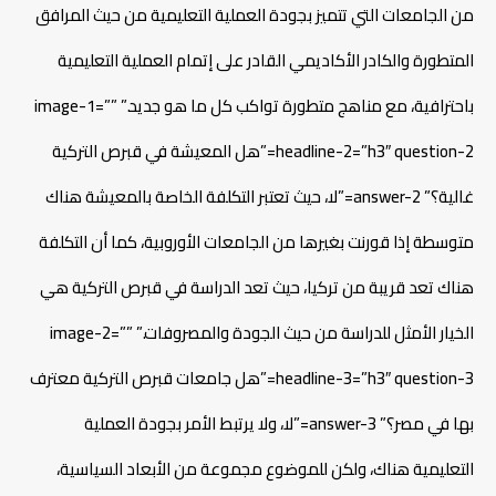
من الجامعات التي تتميز بجودة العملية التعليمية من حيث المرافق
المتطورة والكادر الأكاديمي القادر على إتمام العملية التعليمية
باحترافية، مع مناهج متطورة تواكب كل ما هو جديد.” image-1=””
headline-2=”h3″ question-2=”هل المعيشة في قبرص التركية
غالية؟” answer-2=”لا، حيث تعتبر التكلفة الخاصة بالمعيشة هناك
متوسطة إذا قورنت بغيرها من الجامعات الأوروبية، كما أن التكلفة
هناك تعد قريبة من تركيا، حيث تعد الدراسة في قبرص التركية هي
الخيار الأمثل للدراسة من حيث الجودة والمصروفات.” image-2=””
headline-3=”h3″ question-3=”هل جامعات قبرص التركية معترف
بها في مصر؟” answer-3=”لا، ولا يرتبط الأمر بجودة العملية
التعليمية هناك، ولكن للموضوع مجموعة من الأبعاد السياسية،