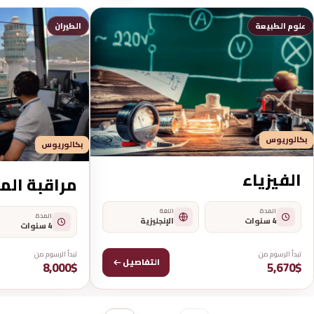
علوم الطبيعة
الطيران
بكالوريوس
بكالوريوس
الفيزياء
مراقبة الم
المدة
اللغة
المدة
4 سنوات
الإنجليزية
4 سنوات
تبدأ الرسوم من
تبدأ الرسوم من
التفاصيل
8,000$
5,670$