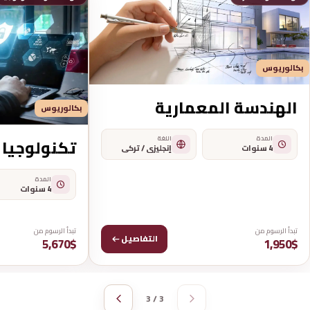
بكالوريوس
الهندسة المعمارية
بكالوريوس
المدة
اللغة
تكنولوجيا 
4 سنوات
إنجليزي / تركي
المدة
4 سنوات
تبدأ الرسوم من
تبدأ الرسوم من
التفاصيل
5,670$
1,950$
3 / 3