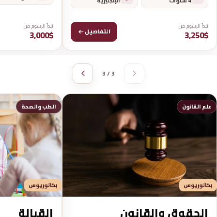
4 سنوات
الإنجليزية
تبدأ الرسوم من
تبدأ الرسوم من
التفاصيل
3,000$
3,250$
3 / 3
علم القانون
الطب والصحة
بكالوريوس
بكالوريوس
القبالة
الحقوق والقانون