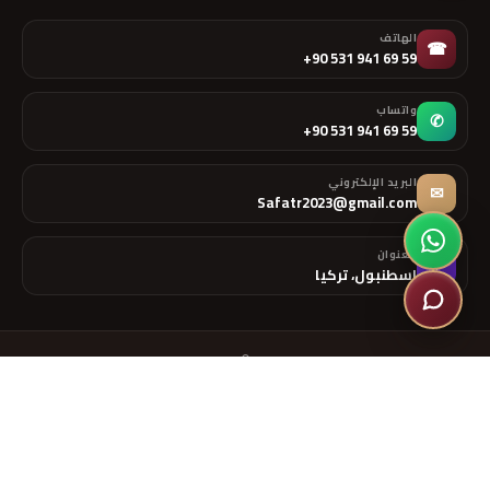
الهاتف
☎
+90 531 941 69 59
واتساب
✆
+90 531 941 69 59
البريد الإلكتروني
✉
Safatr2023@gmail.com
العنوان
⌖
إسطنبول، تركيا
©
2026
صفا للخدمات الطلابية
— جميع الحقوق محفوظة
تطوير بواسطة
Awcod
سياسة الخصوصية
الشروط والأحكام
خريطة الموقع
•
•