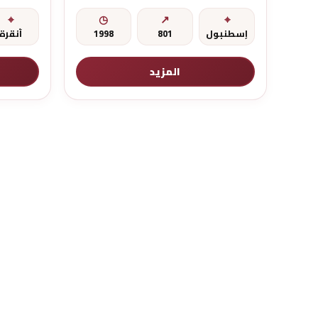
إسطنبول
801
1998
أنقرة
المزيد