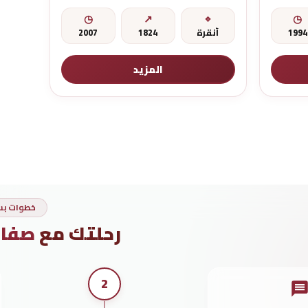
1994
أنقرة
1824
2007
المزيد
خطوات ب
رحلتك مع
صفا
ف
2