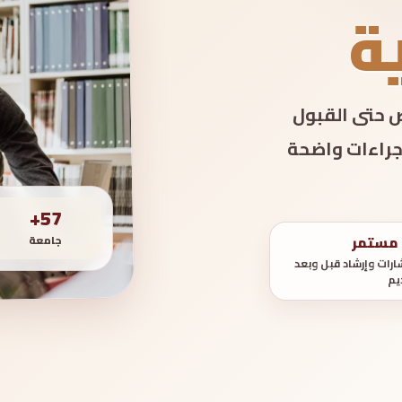
ة
ص حتى القبول
جراءات واضحة
57+
 مستمر
جامعة
رات وإرشاد قبل وبعد
يم