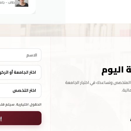
طالب - جام
ة اليوم
جانية 100% من فريقنا المتخصص ونساعدك في اختيار الجامعة
لية.
الحقول اختيارية. سيتم فت
إ