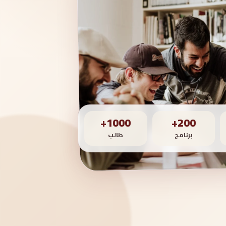
1000+
200+
برنامج
طالب